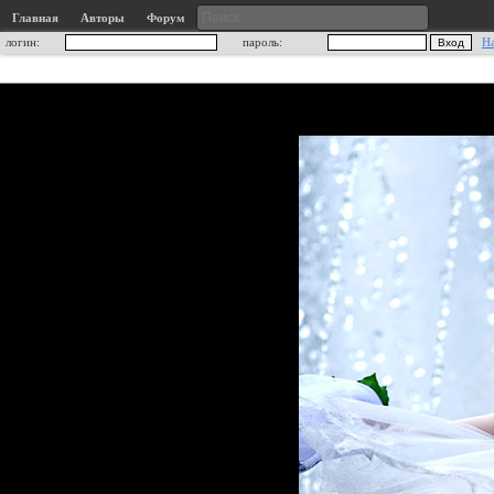
Главная
Авторы
Форум
логин:
пароль:
Н