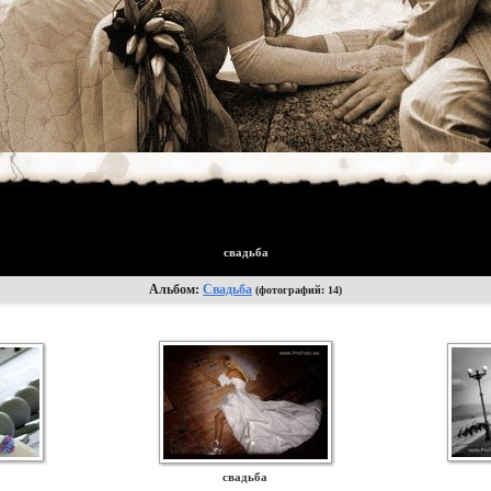
свадьба
Альбом:
Свадьба
(фотографий: 14)
свадьба