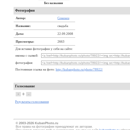
Без названия
Фотография
Автор:
Семенец
Название:
свадьба
Дата:
22.09.2008
Просмотры:
2663
Для вставки фотографии у себя на сайте:
иконка с сылкой:
фотография:
Постоянная ссылка на фото:
http://kubanphoto.ru/photo/78922/
Голосование
+
0
–
Результаты голосования
© 2003-2026 KubanPhoto.ru
Все прaва на фотографии принадлежат их авторам.
При использовании любых материалов, ссылка на сайт
kubanphoto.ru
обязат