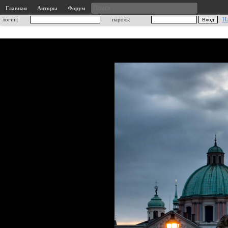
Главная
Авторы
Форум
логин:
пароль:
Н