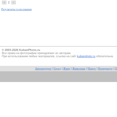
+
2
–
Результаты голосования
© 2003-2026 KubanPhoto.ru
Все прaва на фотографии принадлежат их авторам.
При использовании любых материалов, ссылка на сайт
kubanphoto.ru
обязательна.
Автопортрет
|
Город
|
Жанр
|
Животные
|
Макро
|
Натюрморт
|
П