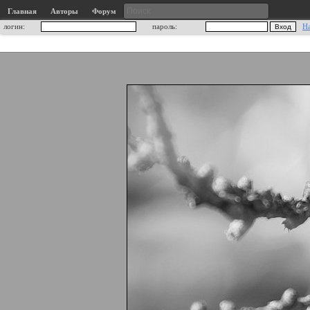
Главная
Авторы
Форум
логин:
пароль:
Н