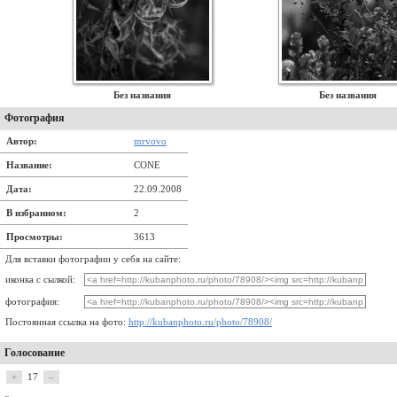
Без названия
Без названия
Фотография
Автор:
mrvovo
Название:
CONE
Дата:
22.09.2008
В избранном:
2
Просмотры:
3613
Для вставки фотографии у себя на сайте:
иконка с сылкой:
фотография:
Постоянная ссылка на фото:
http://kubanphoto.ru/photo/78908/
Голосование
+
17
–