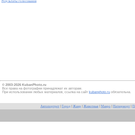
Результаты голосования
© 2003-2026 KubanPhoto.ru
Все прaва на фотографии принадлежат их авторам.
При использовании любых материалов, ссылка на сайт
kubanphoto.ru
обязательна.
Автопортрет
|
Город
|
Жанр
|
Животные
|
Макро
|
Натюрморт
|
П