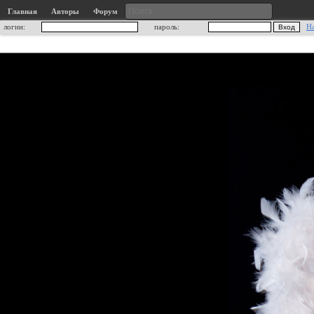
Главная
Авторы
Форум
логин:
пароль:
Н