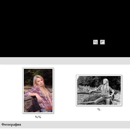
%
%%
Фотография