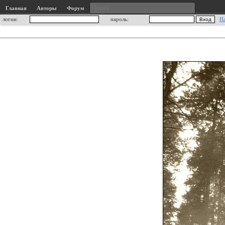
Главная
Авторы
Форум
логин:
пароль:
Н