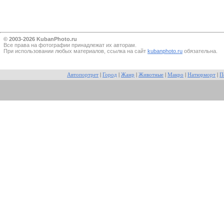
© 2003-2026 KubanPhoto.ru
Все прaва на фотографии принадлежат их авторам.
При использовании любых материалов, ссылка на сайт
kubanphoto.ru
обязательна.
Автопортрет
|
Город
|
Жанр
|
Животные
|
Макро
|
Натюрморт
|
П