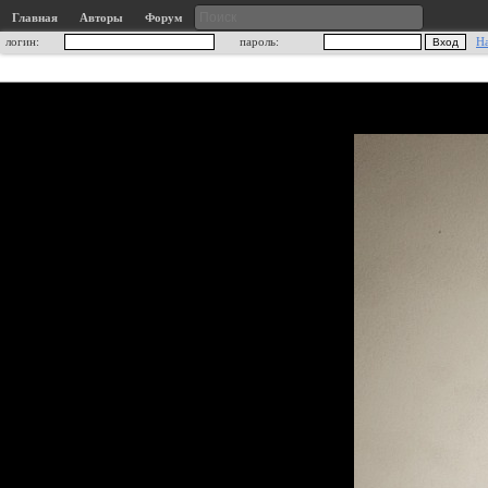
Главная
Авторы
Форум
логин:
пароль:
Н