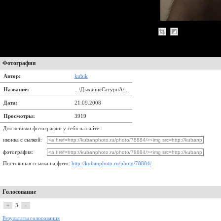
Фотография
Автор:
kubik
Название:
...\ДыханиеСатурнА/...
Дата:
21.09.2008
Просмотры:
3919
Для вставки фотографии у себя на сайте:
иконка с сылкой:
фотография:
Постоянная ссылка на фото:
http://kubanphoto.ru/photo/78884/
Голосование
+
3
–
Результаты голосования