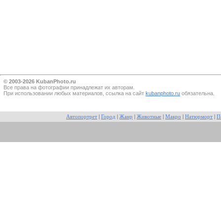
© 2003-2026 KubanPhoto.ru
Все прaва на фотографии принадлежат их авторам.
При использовании любых материалов, ссылка на сайт
kubanphoto.ru
обязательна.
Автопортрет
|
Город
|
Жанр
|
Животные
|
Макро
|
Натюрморт
|
П