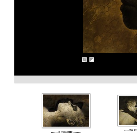
......во с
........в тишине ........