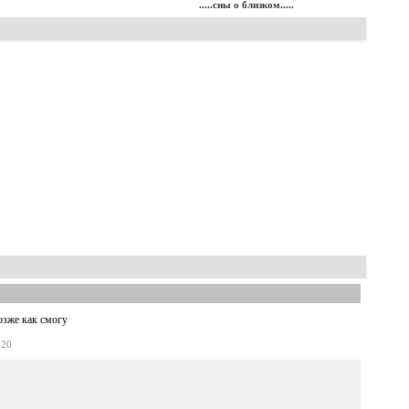
.....сны о близком.....
озже как смогу
:20