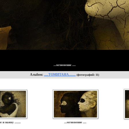
...мгновение ....
Альбом:
.....ТОМИТАНА........
(фотографий: 11)
не и наяву .......
...мгновение ....