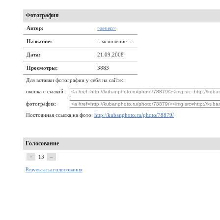
Фотография
Автор:
~seven~
Название:
...мгновение ....
Дата:
21.09.2008
Просмотры:
3883
Для вставки фотографии у себя на сайте:
иконка с сылкой:
фотография:
Постоянная ссылка на фото:
http://kubanphoto.ru/photo/78879/
Голосование
+
13
–
Результаты голосования