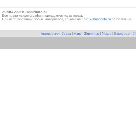
© 2003-2026 KubanPhoto.ru
Все прaва на фотографии принадлежат их авторам.
При использовании любых материалов, ссылка на сайт
kubanphoto.ru
обязательна.
Автопортрет
|
Город
|
Жанр
|
Животные
|
Макро
|
Натюрморт
|
П