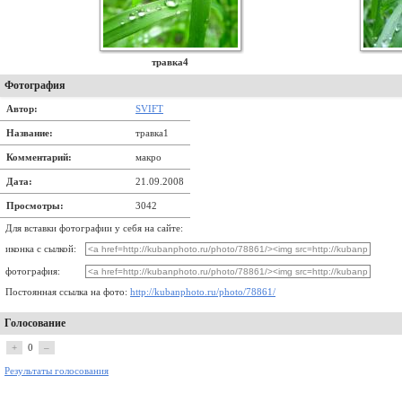
травка4
Фотография
Автор:
SVIFT
Название:
травка1
Комментарий:
макро
Дата:
21.09.2008
Просмотры:
3042
Для вставки фотографии у себя на сайте:
иконка с сылкой:
фотография:
Постоянная ссылка на фото:
http://kubanphoto.ru/photo/78861/
Голосование
+
0
–
Результаты голосования