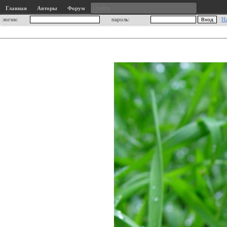
Главная
Авторы
Форум
логин:
пароль:
Н