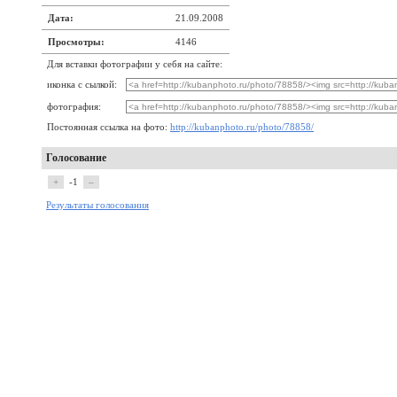
Дата:
21.09.2008
Просмотры:
4146
Для вставки фотографии у себя на сайте:
иконка с сылкой:
фотография:
Постоянная ссылка на фото:
http://kubanphoto.ru/photo/78858/
Голосование
+
-1
–
Результаты голосования