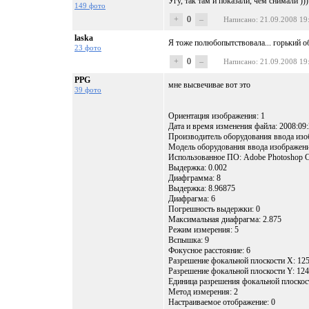
Угу, так там и показали, чем снимали )))
149 фото
+
0
–
Написано
: 21.09.2008 19
laska
Я тоже полюбопытствовала... горький об
23 фото
+
0
–
Написано
: 21.09.2008 19
PPG
мне высвечивае вот это
39 фото
Ориентация изображения: 1
Дата и время изменения файла: 2008:09:
Производитель оборудования ввода изо
Модель оборудования ввода изображени
Использованное ПО: Adobe Photoshop 
Выдержка: 0.002
Диафграмма: 8
Выдержка: 8.96875
Диафрагма: 6
Погрешность выдержки: 0
Максимальная диафрагма: 2.875
Режим измерения: 5
Вспышка: 9
Фокусное расстояние: 6
Разрешение фокальной плоскости Х: 125
Разрешение фокальной плоскости Y: 12
Единица разрешения фокальной плоскост
Метод измерения: 2
Настраиваемое отображение: 0