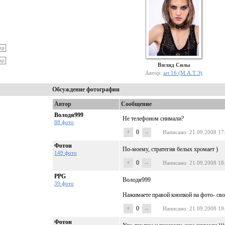
Взгляд Силы
Автор:
art 16 (М.А.Т.Э)
Обсуждение фотографии
Автор
Сообщение
Володя999
Не телефоном снимали?
88 фото
+
0
–
Написано
: 21.09.2008 17
Фотон
По-моему, стратегия белых хромает )
149 фото
+
0
–
Написано
: 21.09.2008 18
PPG
Володя999
39 фото
Нажимаете правой кнопкой на фото- сво
+
0
–
Написано
: 21.09.2008 19
Фотон