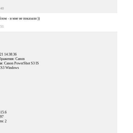
:40
лом - и мне не показали ))
:51
21 14:38:36
бражения: Canon
я: Canon PowerShot S3 IS
CS3 Windows
15.6
497
и: 2