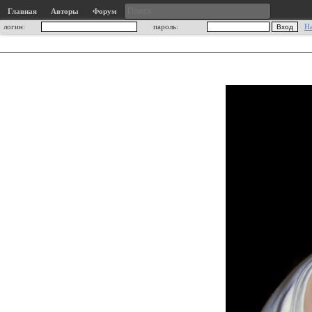
Главная
Авторы
Форум
логин:
пароль:
Н