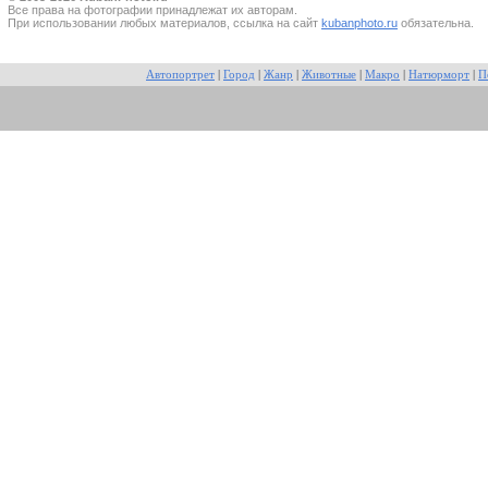
Все прaва на фотографии принадлежат их авторам.
При использовании любых материалов, ссылка на сайт
kubanphoto.ru
обязательна.
Автопортрет
|
Город
|
Жанр
|
Животные
|
Макро
|
Натюрморт
|
П