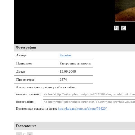
Фотография
Автор:
Katarios
Название:
Растроение личности
Дата:
15.09.2008
Просмотры:
2874
Для вставки фотографии у себя на сайте:
иконка с сылкой:
фотография:
Постоянная ссылка на фото:
http://kubanphoto.ru/photo/78420/
Голосование
+
0
–