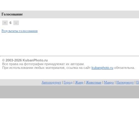
Голосование
+
6
–
Результаты голосования
© 2003-2026 KubanPhoto.ru
Все прaва на фотографии принадлежат их авторам.
При использовании любых материалов, ссылка на сайт
kubanphoto.ru
обязательна.
Автопортрет
|
Город
|
Жанр
|
Животные
|
Макро
|
Натюрморт
|
П