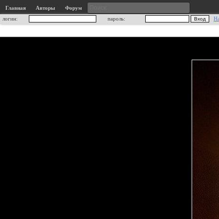
Главная
Авторы
Форум
логин:
пароль:
Н