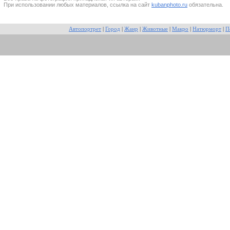
При использовании любых материалов, ссылка на сайт
kubanphoto.ru
обязательна.
Автопортрет
|
Город
|
Жанр
|
Животные
|
Макро
|
Натюрморт
|
П