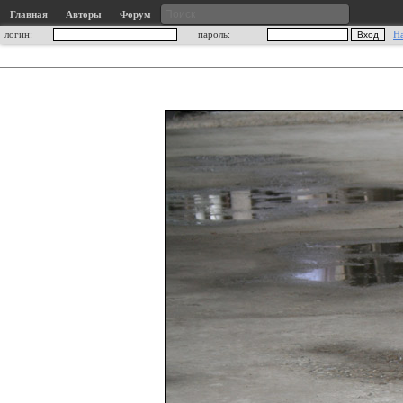
Главная
Авторы
Форум
логин:
пароль:
Н