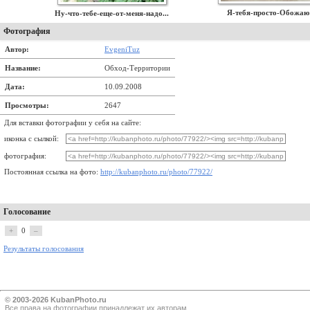
Я-тебя-просто-Обожаю!
Ну-что-тебе-еще-от-меня-надо...
Фотография
Автор:
EvgeniTuz
Название:
Обход-Территории
Дата:
10.09.2008
Просмотры:
2647
Для вставки фотографии у себя на сайте:
иконка с сылкой:
фотография:
Постоянная ссылка на фото:
http://kubanphoto.ru/photo/77922/
Голосование
+
0
–
Результаты голосования
© 2003-2026 KubanPhoto.ru
Все прaва на фотографии принадлежат их авторам.