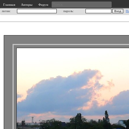
Главная
Авторы
Форум
логин:
пароль:
Н