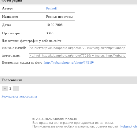
Фотография
Автор:
Penkoff
Название:
Родные просторы
Дата:
10.09.2008
Просмотры:
3368
Для вставки фотографии у себя на сайте:
иконка с сылкой:
фотография:
Постоянная ссылка на фото:
http://kubanphoto.ru/photo/77919/
Голосование
+
2
–
Результаты голосования
© 2003-2026 KubanPhoto.ru
Все прaва на фотографии принадлежат их авторам.
При использовании любых материалов, ссылка на сайт
kubanphoto