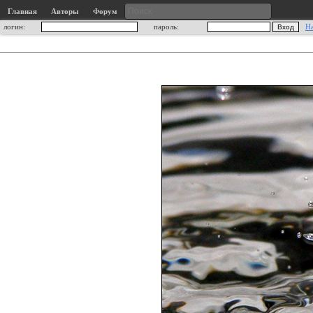
Главная
Авторы
Форум
логин:
пароль:
Н