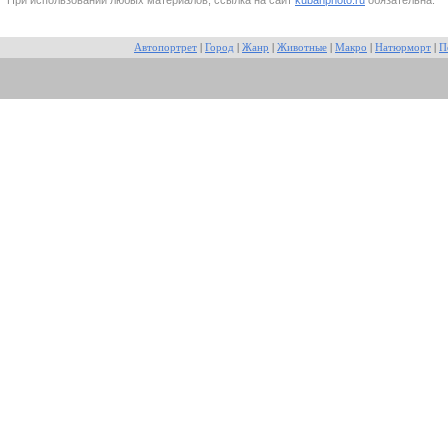
Автопортрет
|
Город
|
Жанр
|
Животные
|
Макро
|
Натюрморт
|
П