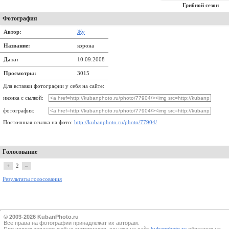
Грибной сезон
Фотография
Автор:
Жу
Название:
корона
Дата:
10.09.2008
Просмотры:
3015
Для вставки фотографии у себя на сайте:
иконка с сылкой:
фотография:
Постоянная ссылка на фото:
http://kubanphoto.ru/photo/77904/
Голосование
+
2
–
Результаты голосования
© 2003-2026 KubanPhoto.ru
Все прaва на фотографии принадлежат их авторам.
При использовании любых материалов, ссылка на сайт
kubanphoto.ru
обязательна.