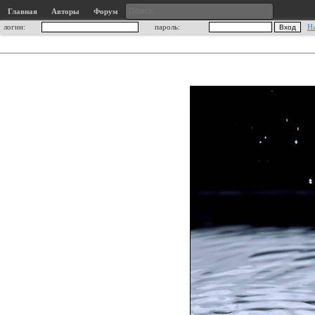
Главная
Авторы
Форум
логин:
пароль:
Н