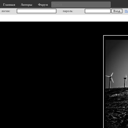
Главная
Авторы
Форум
логин:
пароль:
Н