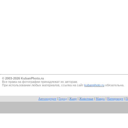
© 2003-2026 KubanPhoto.ru
Все прaва на фотографии принадлежат их авторам.
При использовании любых материалов, ссылка на сайт
kubanphoto.ru
обязательна.
Автопортрет
|
Город
|
Жанр
|
Животные
|
Макро
|
Натюрморт
|
П