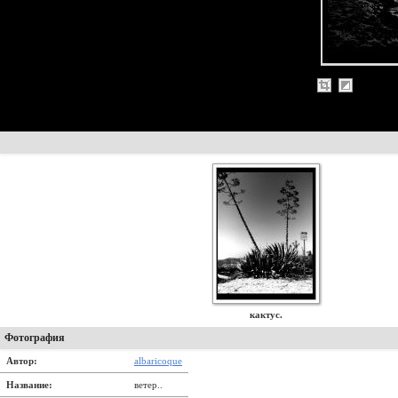
кактус.
Фотография
Автор:
albaricoque
Название:
ветер..