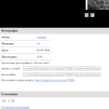
Фотография
Автор:
Letumm
Название:
*п
Дата:
09.09.2008
Просмотры:
3241
Для вставки фотографии у себя на сайте:
иконка с сылкой:
фотография:
Постоянная ссылка на фото:
http://kubanphoto.ru/photo/77889/
Голосование
+
4
–
Результаты голосования