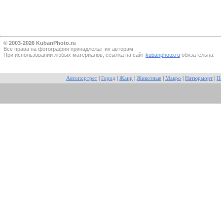
© 2003-2026 KubanPhoto.ru
Все прaва на фотографии принадлежат их авторам.
При использовании любых материалов, ссылка на сайт
kubanphoto.ru
обязательна.
Автопортрет
|
Город
|
Жанр
|
Животные
|
Макро
|
Натюрморт
|
П