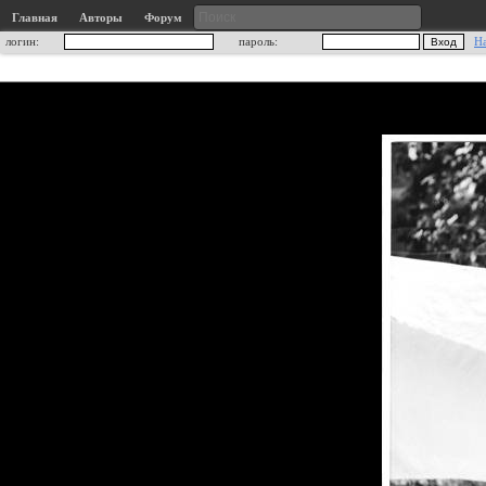
Главная
Авторы
Форум
логин:
пароль:
Н