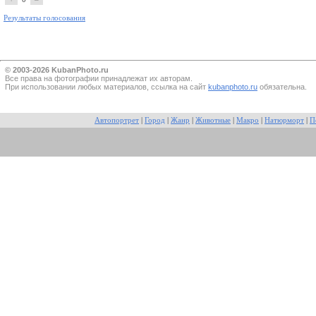
Результаты голосования
© 2003-2026 KubanPhoto.ru
Все прaва на фотографии принадлежат их авторам.
При использовании любых материалов, ссылка на сайт
kubanphoto.ru
обязательна.
Автопортрет
|
Город
|
Жанр
|
Животные
|
Макро
|
Натюрморт
|
П