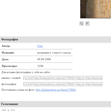
Фотография
Автор:
Frax
Название:
волынщик у старого города
Дата:
09.09.2008
Просмотры:
3180
Для вставки фотографии у себя на сайте:
иконка с сылкой:
фотография:
Постоянная ссылка на фото:
http://kubanphoto.ru/photo/77864/
Голосование
+
0
–