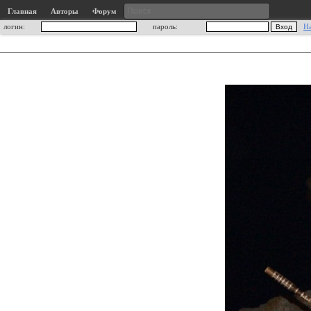
Главная
Авторы
Форум
логин:
пароль:
Н