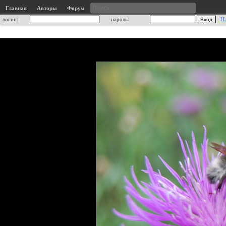
Главная
Авторы
Форум
логин:
пароль:
Н