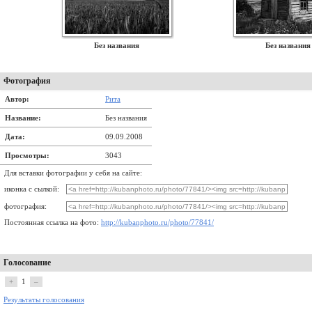
Без названия
Без названия
Фотография
Автор:
Рита
Название:
Без названия
Дата:
09.09.2008
Просмотры:
3043
Для вставки фотографии у себя на сайте:
иконка с сылкой:
фотография:
Постоянная ссылка на фото:
http://kubanphoto.ru/photo/77841/
Голосование
+
1
–
Результаты голосования