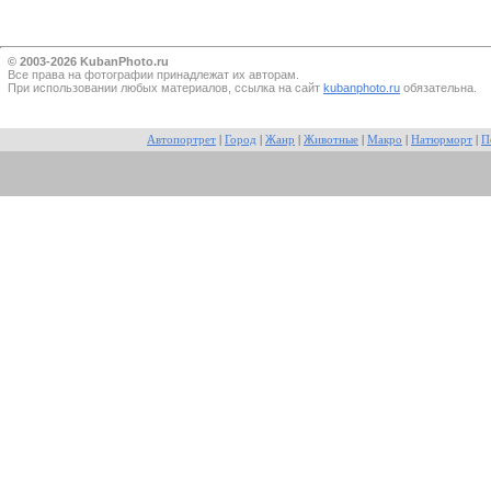
© 2003-2026 KubanPhoto.ru
Все прaва на фотографии принадлежат их авторам.
При использовании любых материалов, ссылка на сайт
kubanphoto.ru
обязательна.
Автопортрет
|
Город
|
Жанр
|
Животные
|
Макро
|
Натюрморт
|
П