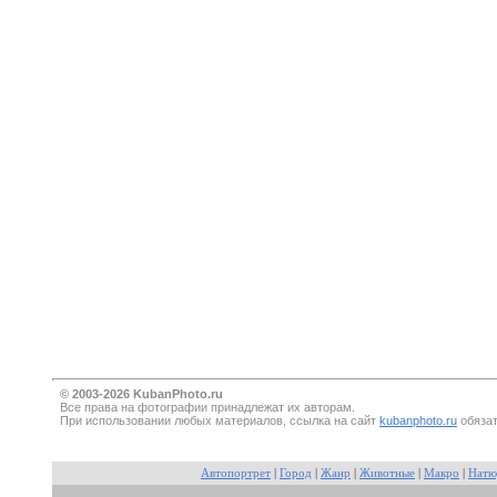
© 2003-2026 KubanPhoto.ru
Все прaва на фотографии принадлежат их авторам.
При использовании любых материалов, ссылка на сайт
kubanphoto.ru
обязат
Автопортрет
|
Город
|
Жанр
|
Животные
|
Макро
|
Натю