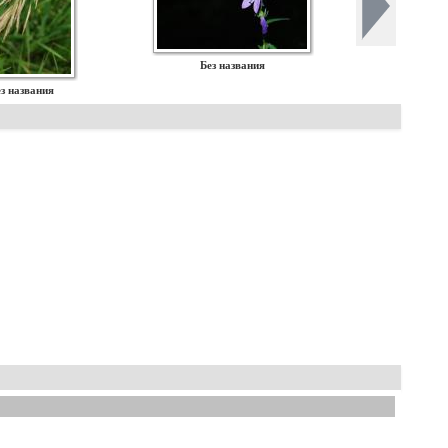
Без названия
з названия