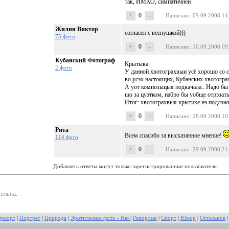
так, ИМХО, симпатичней
+
0
–
Написано
: 09.09.2008 14
Жилин Виктор
согласен с веснушкой)))
75 фото
+
0
–
Написано
: 10.09.2008 09
Кубанский Фотограф
Крытыка:
2 фото
У данной хвотограхвыи усё хорошо со 
во усэх настоящих, Кубанских хвотогра
А уот композыцыя подкачала.. Надо бы 
шо за цуэтком, набно бы уобще отрэзать
Итог: хвотограхвыя крытике нэ подлэж
+
0
–
Написано
: 28.09.2008 10
Рита
Всем спасибо за высказанное мнение!
114 фото
+
0
–
Написано
: 29.09.2008 21
Добавлять ответы могут только зарегистрированные пользователи.
ельна.
рморт
|
Портрет
|
Природа
|
Эротическое фото - Ню
|
Репортаж
|
Спорт
|
Юмор
|
Остальное