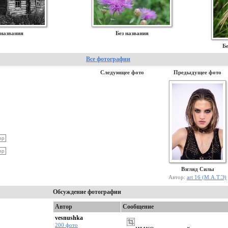
 названия
Без названия
Бе
Все фотографии
Следующее фото
Предыдущее фото
Взгляд Силы
Автор:
art 16 (М.А.Т.Э)
Обсуждение фотографии
Автор
Сообщение
vesnushka
200 фото