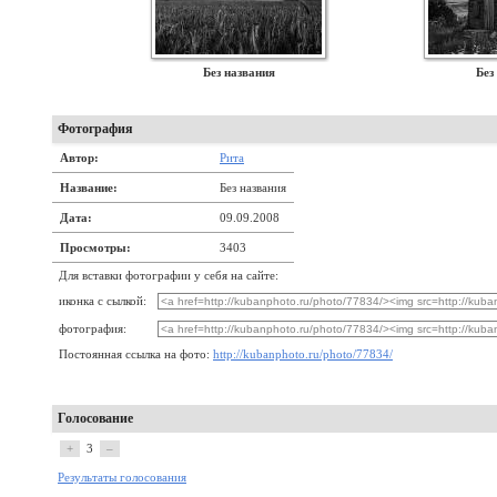
Без названия
Без
Фотография
Автор:
Рита
Название:
Без названия
Дата:
09.09.2008
Просмотры:
3403
Для вставки фотографии у себя на сайте:
иконка с сылкой:
фотография:
Постоянная ссылка на фото:
http://kubanphoto.ru/photo/77834/
Голосование
+
3
–
Результаты голосования