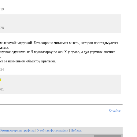
:19
:28
смыслоуой нагрузкой. Есть хорошо читаемая мысль, котороя проглядыуается
хвиях.
цуэток сдуынуть на 5 мулимэтроу по оси Х у право, а дуа уэрхних листика
.
ыт за неименыем объектоу крытыки.
:54
:01
О сайте
|
Компьютерная графика
|
Учебная фотография
|
Пейзаж