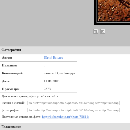
Фотография
Автор:
Юрий Бондер
Название:
.
Комментарий:
памяти Юрия Бондера
Дата:
11.08.2008
Просмотры:
2873
Для вставки фотографии у себя на сайте:
иконка с сылкой:
фотография:
Постоянная ссылка на фото:
http://kubanphoto.ru/photo/75611/
Голосование