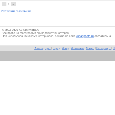
+
0
–
Результаты голосования
© 2003-2026 KubanPhoto.ru
Все прaва на фотографии принадлежат их авторам.
При использовании любых материалов, ссылка на сайт
kubanphoto.ru
обязательна.
Автопортрет
|
Город
|
Жанр
|
Животные
|
Макро
|
Натюрморт
|
П