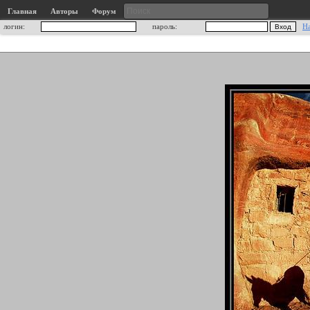
Главная
Авторы
Форум
логин:
пароль:
Н