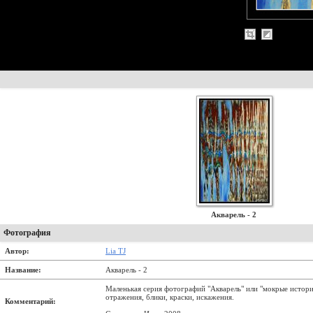
Акварель - 2
Фотография
Автор:
Lia TJ
Название:
Акварель - 2
Mаленькая серия фотографий "Акварель" или "мокрые истори
oтражения, блики, краски, искажения.
Комментарий: