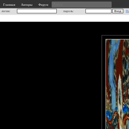
Главная
Авторы
Форум
логин:
пароль:
Н