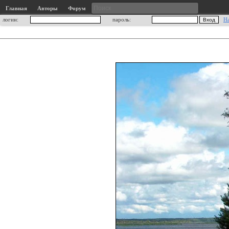
Главная
Авторы
Форум
логин:
пароль:
Н