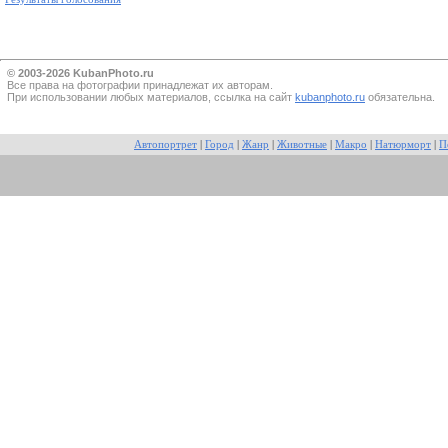
© 2003-2026 KubanPhoto.ru
Все прaва на фотографии принадлежат их авторам.
При использовании любых материалов, ссылка на сайт
kubanphoto.ru
обязательна.
Автопортрет
|
Город
|
Жанр
|
Животные
|
Макро
|
Натюрморт
|
П