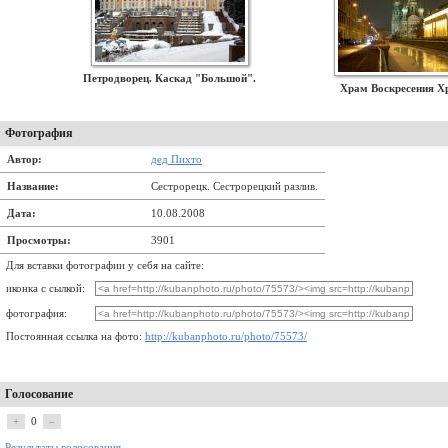
Петродворец. Каскад "Большой".
Храм Воскресения Х
Фотография
Автор:
дед Пихто
Название:
Сестрорецк. Сестрорецкий разлив.
Дата:
10.08.2008
Просмотры:
3901
Для вставки фотографии у себя на сайте:
иконка с сылкой:
фотография:
Постоянная ссылка на фото:
http://kubanphoto.ru/photo/75573/
Голосование
+
0
–
Результаты голосования