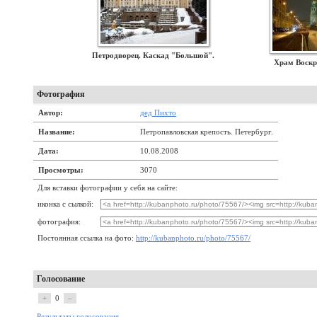
Петродворец. Каскад "Большой".
Храм Воскр
Фотография
Автор:
дед Пихто
Название:
Петропавловская крепость. Петербург.
Дата:
10.08.2008
Просмотры:
3070
Для вставки фотографии у себя на сайте:
иконка с сылкой:
фотография:
Постоянная ссылка на фото:
http://kubanphoto.ru/photo/75567/
Голосование
+
0
–
Результаты голосования