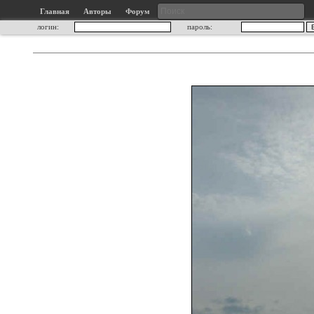
Главная
Авторы
Форум
логин:
пароль: