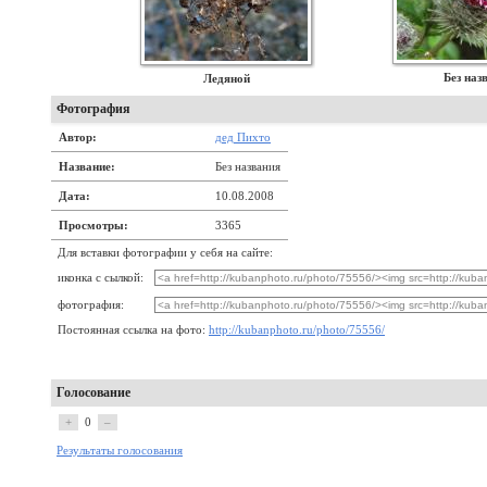
Без наз
Ледяной
Фотография
Автор:
дед Пихто
Название:
Без названия
Дата:
10.08.2008
Просмотры:
3365
Для вставки фотографии у себя на сайте:
иконка с сылкой:
фотография:
Постоянная ссылка на фото:
http://kubanphoto.ru/photo/75556/
Голосование
+
0
–
Результаты голосования