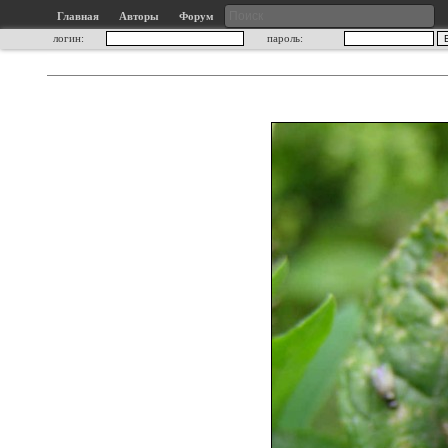
Главная
Авторы
Форум
логин:
пароль: