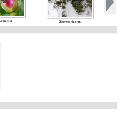
названия
Житель березы