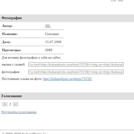
Фотография
Автор:
JBL
Название:
Сенсация
Дата:
15.07.2008
Просмотры:
2689
Для вставки фотографии у себя на сайте:
иконка с сылкой:
фотография:
Постоянная ссылка на фото:
http://kubanphoto.ru/photo/73729/
Голосование
+
2
–
Результаты голосования
© 2003-2026 KubanPhoto.ru