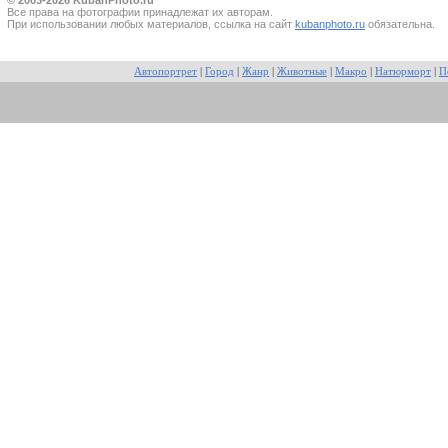
Все прaва на фотографии принадлежат их авторам.
При использовании любых материалов, ссылка на сайт
kubanphoto.ru
обязательна.
Автопортрет
|
Город
|
Жанр
|
Животные
|
Макро
|
Натюрморт
|
П