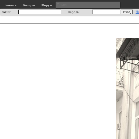
Главная
Авторы
Форум
логин:
пароль:
Н