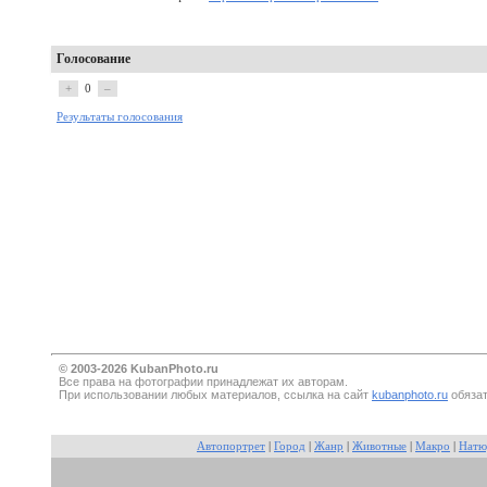
Голосование
+
0
–
Результаты голосования
© 2003-2026 KubanPhoto.ru
Все прaва на фотографии принадлежат их авторам.
При использовании любых материалов, ссылка на сайт
kubanphoto.ru
обязат
Автопортрет
|
Город
|
Жанр
|
Животные
|
Макро
|
Натю