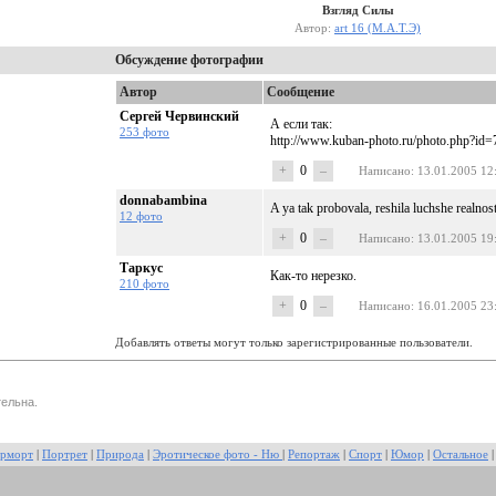
Взгляд Силы
Автор:
art 16 (М.А.Т.Э)
Обсуждение фотографии
Автор
Сообщение
Сергей Червинский
А если так:
253 фото
http://www.kuban-photo.ru/photo.php?id
+
0
–
Написано
: 13.01.2005 12
donnabambina
A ya tak probovala, reshila luchshe realnost
12 фото
+
0
–
Написано
: 13.01.2005 19
Таркус
Как-то нерезко.
210 фото
+
0
–
Написано
: 16.01.2005 23
Добавлять ответы могут только зарегистрированные пользователи.
ельна.
рморт
|
Портрет
|
Природа
|
Эротическое фото - Ню
|
Репортаж
|
Спорт
|
Юмор
|
Остальное