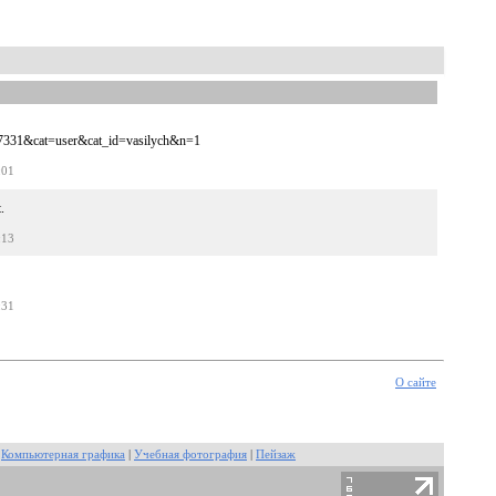
=7331&cat=user&cat_id=vasilych&n=1
:01
.
:13
:31
О сайте
|
Компьютерная графика
|
Учебная фотография
|
Пейзаж