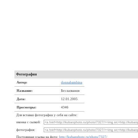
Фотография
Автор:
donnabambina
Название:
Без названия
Дата:
12.01.2005
Просмотры:
4346
Для вставки фотографии у себя на сайте:
иконка с сылкой:
фотография:
Постоянная ссылка на фото:
http://kubanphoto.ru/photo/7327/