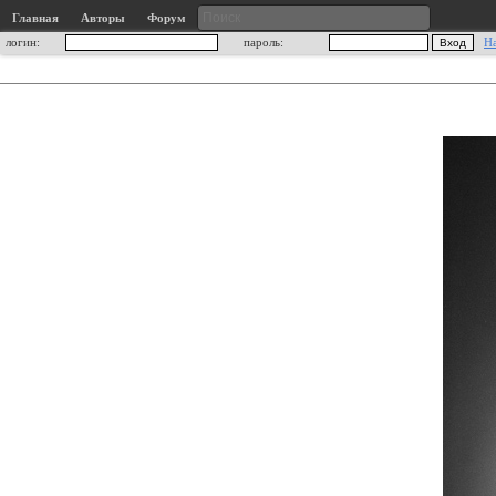
Главная
Авторы
Форум
логин:
пароль:
Н