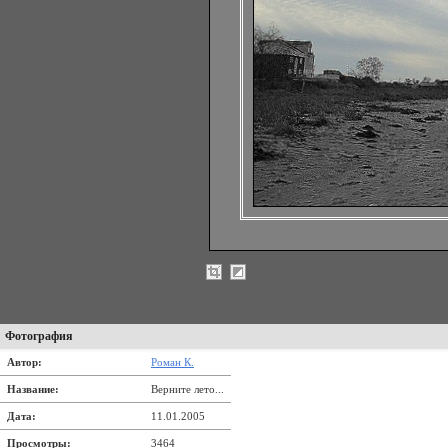
Фотография
Автор:
Роман К.
Название:
Верните лето...
Дата:
11.01.2005
Просмотры:
3464