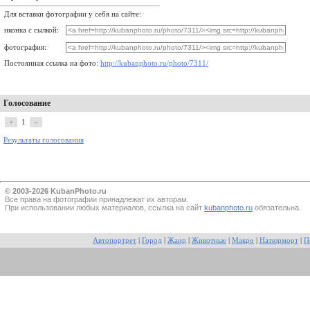
Для вставки фотографии у себя на сайте:
иконка с сылкой:
фотография:
Постоянная ссылка на фото:
http://kubanphoto.ru/photo/7311/
Голосование
+
1
–
Результаты голосования
© 2003-2026 KubanPhoto.ru
Все прaва на фотографии принадлежат их авторам.
При использовании любых материалов, ссылка на сайт
kubanphoto.ru
обязательна.
Автопортрет
|
Город
|
Жанр
|
Животные
|
Макро
|
Натюрморт
|
П