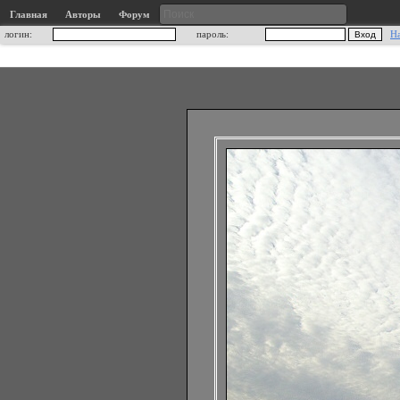
Главная
Авторы
Форум
логин:
пароль:
Н