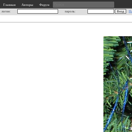
Главная
Авторы
Форум
логин:
пароль:
Н