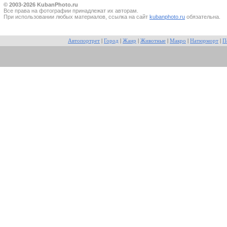
© 2003-2026 KubanPhoto.ru
Все прaва на фотографии принадлежат их авторам.
При использовании любых материалов, ссылка на сайт
kubanphoto.ru
обязательна.
Автопортрет
|
Город
|
Жанр
|
Животные
|
Макро
|
Натюрморт
|
П