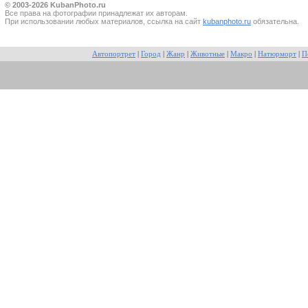
© 2003-2026 KubanPhoto.ru
Все прaва на фотографии принадлежат их авторам.
При использовании любых материалов, ссылка на сайт
kubanphoto.ru
обязательна.
Автопортрет
|
Город
|
Жанр
|
Животные
|
Макро
|
Натюрморт
|
П