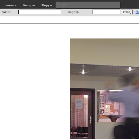
Главная
Авторы
Форум
логин:
пароль:
Н