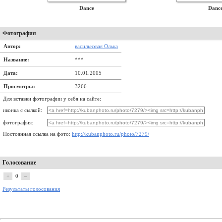
Dance
Danc
Фотография
Автор:
васильковая Олька
Название:
***
Дата:
10.01.2005
Просмотры:
3266
Для вставки фотографии у себя на сайте:
иконка с сылкой:
фотография:
Постоянная ссылка на фото:
http://kubanphoto.ru/photo/7279/
Голосование
+
0
–
Результаты голосования