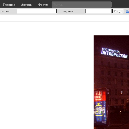
Главная
Авторы
Форум
логин:
пароль:
Н