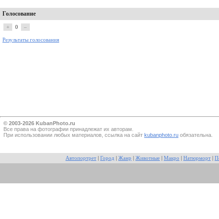
Голосование
+
0
–
Результаты голосования
© 2003-2026 KubanPhoto.ru
Все прaва на фотографии принадлежат их авторам.
При использовании любых материалов, ссылка на сайт
kubanphoto.ru
обязательна.
Автопортрет
|
Город
|
Жанр
|
Животные
|
Макро
|
Натюрморт
|
П