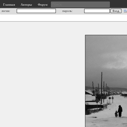
Главная
Авторы
Форум
логин:
пароль:
Н