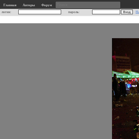
Главная
Авторы
Форум
логин:
пароль:
Н