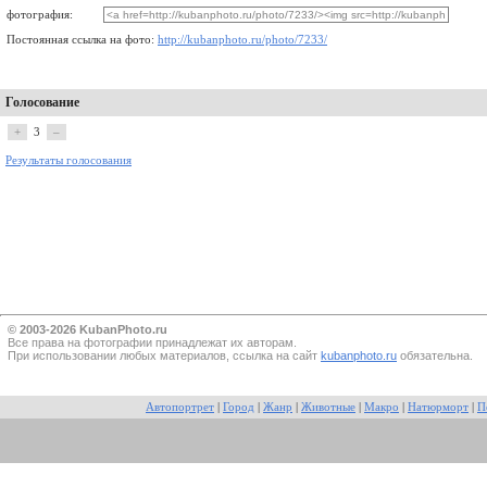
фотография:
Постоянная ссылка на фото:
http://kubanphoto.ru/photo/7233/
Голосование
+
3
–
Результаты голосования
© 2003-2026 KubanPhoto.ru
Все прaва на фотографии принадлежат их авторам.
При использовании любых материалов, ссылка на сайт
kubanphoto.ru
обязательна.
Автопортрет
|
Город
|
Жанр
|
Животные
|
Макро
|
Натюрморт
|
П