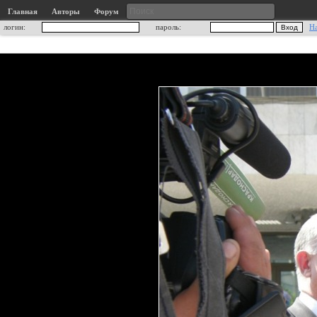
Главная
Авторы
Форум
логин:
пароль:
Н