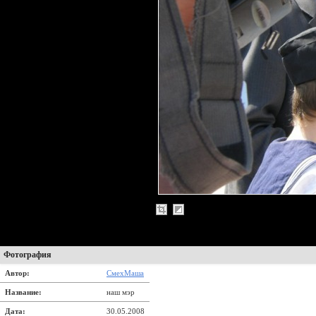
Фотография
Автор:
СмехМаша
Название:
наш мэр
Дата:
30.05.2008