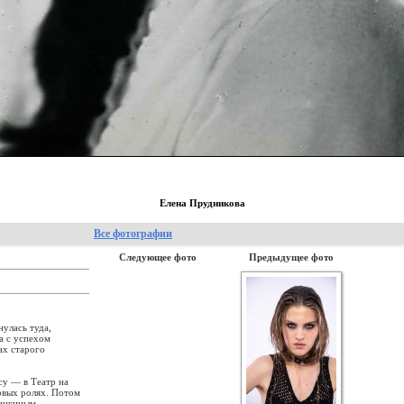
Елена Прудникова
Все фотографии
Следующее фото
Предыдущее фото
нулась туда,
а с успехом
ах старого
у — в Театр на
ервых ролях. Потом
инкиным.