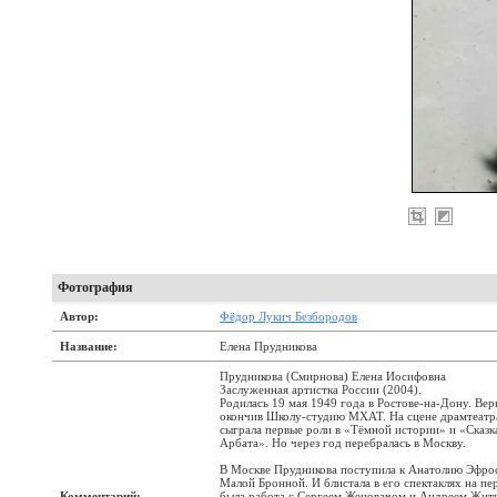
Фотография
Автор:
Фёдор Лукич Безбородов
Название:
Елена Прудникова
Прудникова (Смирнова) Елена Иосифовна
Заслуженная артистка России (2004).
Родилась 19 мая 1949 года в Ростове-на-Дону. Вер
окончив Школу-студию МХАТ. На сцене драмтеатр
сыграла первые роли в «Тёмной истории» и «Сказк
Арбата». Но через год перебралась в Москву.
В Москве Прудникова поступила к Анатолию Эфрос
Малой Бронной. И блистала в его спектаклях на п
Комментарий:
была работа с Сергеем Женовачом и Андреем Жит