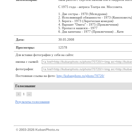
С 1975 года - актриса Театра им. Моссовета.
1. Две сестры - 1970 (Мелодрама)
2. Исполняющий обязанности - 1973 (Киноповесть
3. Берега - 1973 (Лирическая комедия)
4. Вариант "Омега" - 1975 (Приключения)
5. Пропал и нашелся - 1977
6. Два капитана - 1977 (Приключения) ...Катя
Дата:
30.05.2008
Просмотры:
12578
Для вставки фотографии у себя на сайте:
иконка с сылкой:
фотография:
Постоянная ссылка на фото:
http://kubanphoto.ru/photo/70720/
Голосование
+
1
–
Результаты голосования
© 2003-2026 KubanPhoto.ru