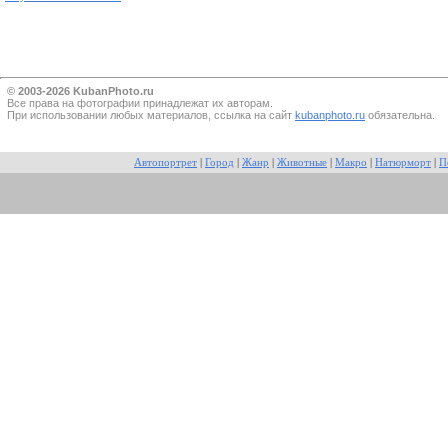
© 2003-2026 KubanPhoto.ru
Все прaва на фотографии принадлежат их авторам.
При использовании любых материалов, ссылка на сайт
kubanphoto.ru
обязательна.
Автопортрет
|
Город
|
Жанр
|
Животные
|
Макро
|
Натюрморт
|
П