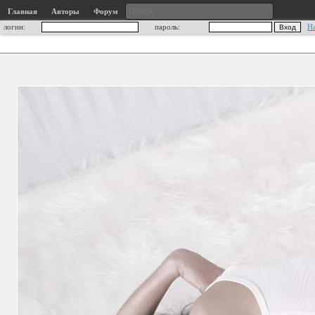
Главная
Авторы
Форум
логин:
пароль:
Н