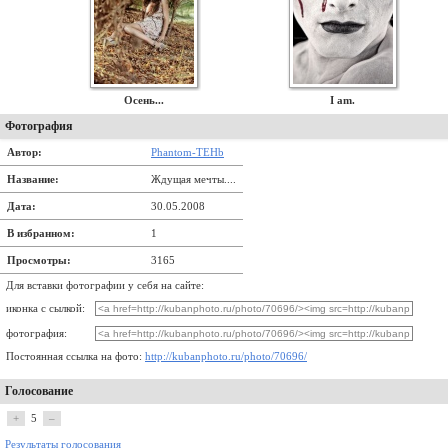
Осень...
I am.
Фотография
Автор:
Phantom-TEHb
Название:
Ждущая мечты....
Дата:
30.05.2008
В избранном:
1
Просмотры:
3165
Для вставки фотографии у себя на сайте:
иконка с сылкой:
фотография:
Постоянная ссылка на фото:
http://kubanphoto.ru/photo/70696/
Голосование
+
5
–
Результаты голосования