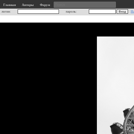
Главная
Авторы
Форум
логин:
пароль:
Н