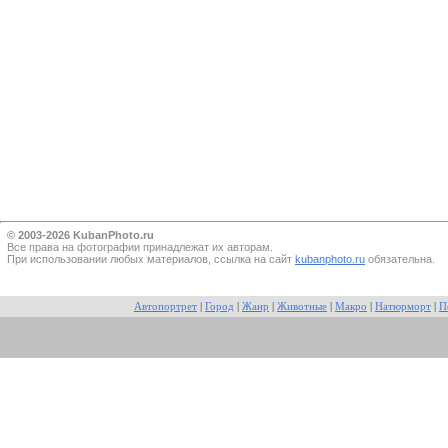
© 2003-2026 KubanPhoto.ru
Все прaва на фотографии принадлежат их авторам.
При использовании любых материалов, ссылка на сайт
kubanphoto.ru
обязательна.
Автопортрет
|
Город
|
Жанр
|
Животные
|
Макро
|
Натюрморт
|
П