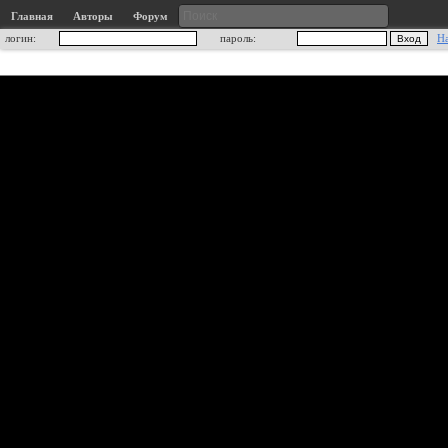
Главная
Авторы
Форум
логин:
пароль:
Н