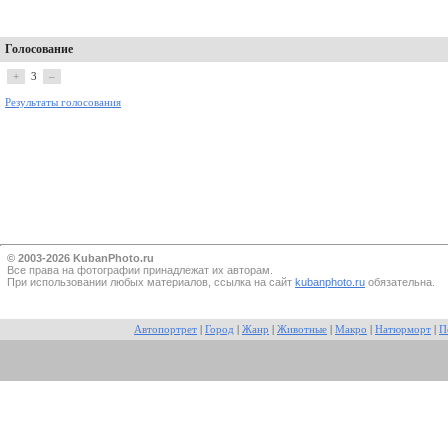
Голосование
+
3
–
Результаты голосования
© 2003-2026 KubanPhoto.ru
Все прaва на фотографии принадлежат их авторам.
При использовании любых материалов, ссылка на сайт
kubanphoto.ru
обязательна.
Автопортрет
|
Город
|
Жанр
|
Животные
|
Макро
|
Натюрморт
|
П