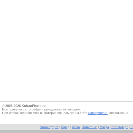
© 2003-2026 KubanPhoto.ru
Все прaва на фотографии принадлежат их авторам.
При использовании любых материалов, ссылка на сайт
kubanphoto.ru
обязательна.
Автопортрет
|
Город
|
Жанр
|
Животные
|
Макро
|
Натюрморт
|
П