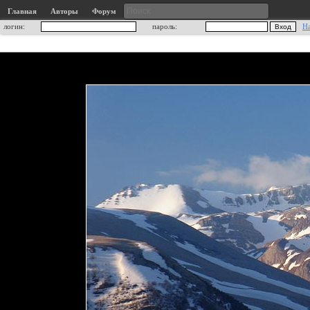
Главная
Авторы
Форум
логин:
пароль:
Н