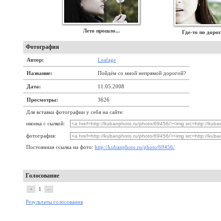
Лето прошло...
Где-то по дорог
Фотография
Автор:
Leafage
Название:
Пойдём со мной непрямой дорогой?
Дата:
11.05.2008
Просмотры:
3626
Для вставки фотографии у себя на сайте:
иконка с сылкой:
фотография:
Постоянная ссылка на фото:
http://kubanphoto.ru/photo/69456/
Голосование
+
1
–
Результаты голосования