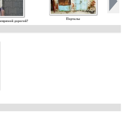
Порталы
непрямой дорогой?