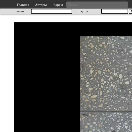
Главная
Авторы
Форум
логин:
пароль: