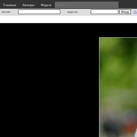
Главная
Авторы
Форум
логин:
пароль:
Н