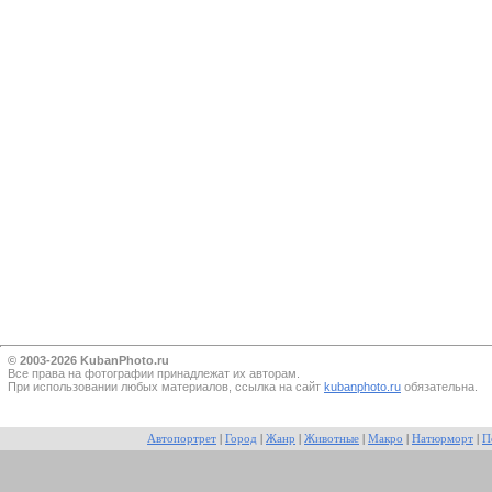
© 2003-2026 KubanPhoto.ru
Все прaва на фотографии принадлежат их авторам.
При использовании любых материалов, ссылка на сайт
kubanphoto.ru
обязательна.
Автопортрет
|
Город
|
Жанр
|
Животные
|
Макро
|
Натюрморт
|
П