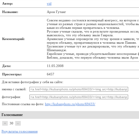
Автор:
vid
Название:
Арон Гутанг
Совсем недавно состоялся всемирный конгресс, на котором 
ученые из разных стран и разных национальностей, чтобы вы
какая из обезьян первая превратилась в человека.
Русские ученые сказали, что в результате проведенных иссл
выяснилось, что эту обезьяну звали Гаврила.
Комментарий:
Армянские ученые опровергли эту точку зрения и заявили, ч
первую обезьяну, превратившуюся в человека звали Павиян.
Грузинские ученые тут же декларировали, что эту обезьяну з
Шимпанидзе.
Еврейские ученые, приводя убедительнейшие неоспоримые 
Библии, доказали, что первую обезьяну-человека звали Арон 
Дата:
11.05.2008
Просмотры:
6457
Для вставки фотографии у себя на сайте:
иконка с сылкой:
фотография:
Постоянная ссылка на фото:
http://kubanphoto.ru/photo/69433/
Голосование
+
30
–
Результаты голосования