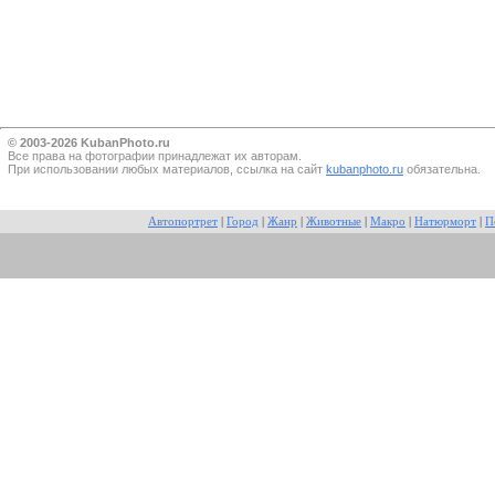
© 2003-2026 KubanPhoto.ru
Все прaва на фотографии принадлежат их авторам.
При использовании любых материалов, ссылка на сайт
kubanphoto.ru
обязательна.
Автопортрет
|
Город
|
Жанр
|
Животные
|
Макро
|
Натюрморт
|
П