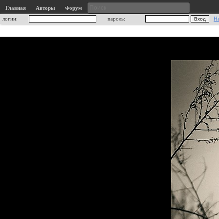
Главная
Авторы
Форум
логин:
пароль:
Н