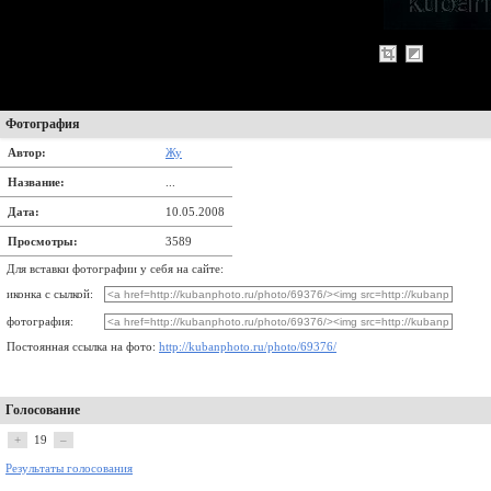
Фотография
Автор:
Жу
Название:
...
Дата:
10.05.2008
Просмотры:
3589
Для вставки фотографии у себя на сайте:
иконка с сылкой:
фотография:
Постоянная ссылка на фото:
http://kubanphoto.ru/photo/69376/
Голосование
+
19
–
Результаты голосования