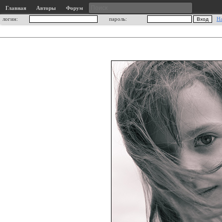
Главная
Авторы
Форум
логин:
пароль:
Н