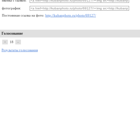
иконка с сылкой:
фотография:
Постоянная ссылка на фото:
http://kubanphoto.ru/photo/69127/
Голосование
+
18
–
Результаты голосования