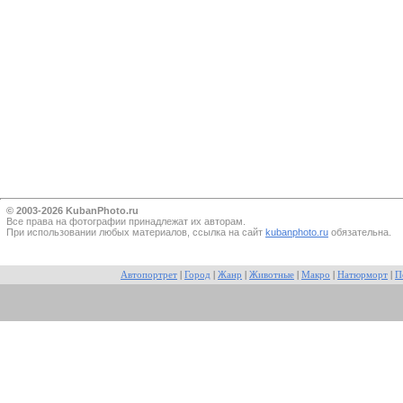
© 2003-2026 KubanPhoto.ru
Все прaва на фотографии принадлежат их авторам.
При использовании любых материалов, ссылка на сайт
kubanphoto.ru
обязательна.
Автопортрет
|
Город
|
Жанр
|
Животные
|
Макро
|
Натюрморт
|
П