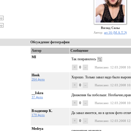
Взгляд Силы
Автор:
art 16 (М.А.Т.Э)
Обсуждение фотографии
Автор
Сообщение
MI
Так понравилось
+
0
–
Написано
: 12.03.2008 10
Hook
Хорошо. Только завал надо было выровн
264 фото
+
0
–
Написано
: 12.03.2008 10
__Iskra
Движения бы побольше. Необычно,нрав
37 фото
+
0
–
Написано
: 12.03.2008 10
Владимир К.
Да завал имеется, но в целом фото отл
179 фото
+
0
–
Написано
: 12.03.2008 12
Medeya
симметрия нравится