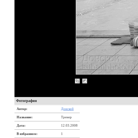
Фотография
Автор:
Донской
Название:
Тренер
Дата:
12.03.2008
В избранном:
1