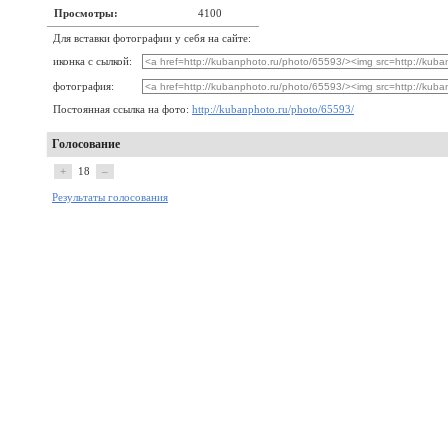
Просмотры:
4100
Для вставки фотографии у себя на сайте:
иконка с сылкой:
фотография:
Постоянная ссылка на фото:
http://kubanphoto.ru/photo/65593/
Голосование
+
18
–
Результаты голосования