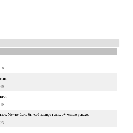
:16
ять.
:46
ится.
:49
ичное. Можно было бы ещё пошире взять. 5+ Желаю успехов
:23