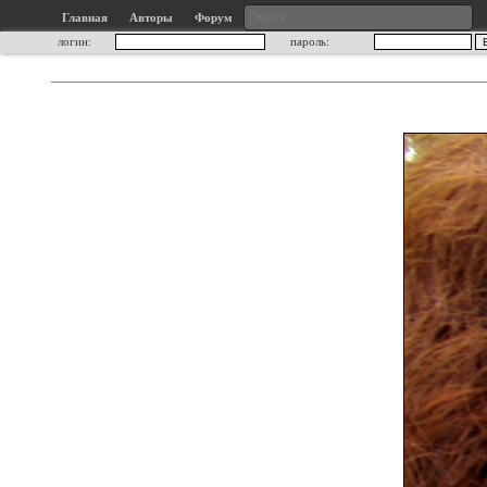
Главная
Авторы
Форум
логин:
пароль: