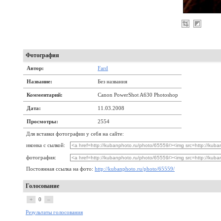
Фотография
Автор:
Fard
Название:
Без названия
Комментарий:
Canon PowerShot A630 Photoshop
Дата:
11.03.2008
Просмотры:
2554
Для вставки фотографии у себя на сайте:
иконка с сылкой:
фотография:
Постоянная ссылка на фото:
http://kubanphoto.ru/photo/65559/
Голосование
+
0
–
Результаты голосования