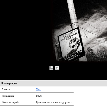
Фотография
Автор:
Vasi
Название:
РЖД
Комментарий:
Будьте осторожнее на дорогах