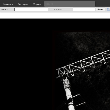
Главная
Авторы
Форум
логин:
пароль:
Н