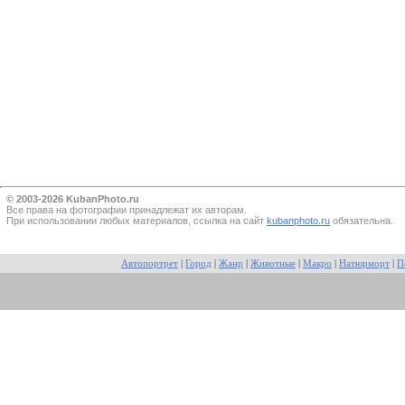
© 2003-2026 KubanPhoto.ru
Все прaва на фотографии принадлежат их авторам.
При использовании любых материалов, ссылка на сайт
kubanphoto.ru
обязательна.
Автопортрет
|
Город
|
Жанр
|
Животные
|
Макро
|
Натюрморт
|
П